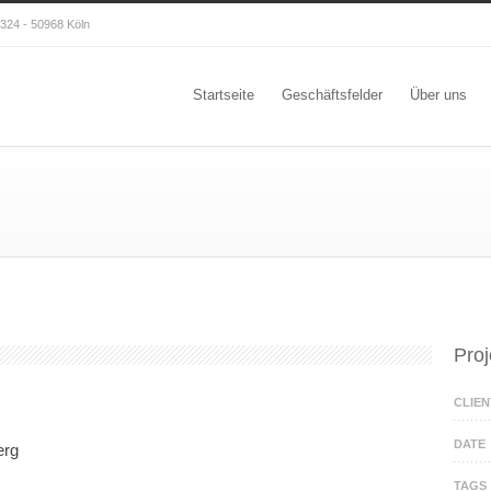
324 - 50968 Köln
Startseite
Geschäftsfelder
Über uns
Proj
CLIEN
DATE
erg
TAGS