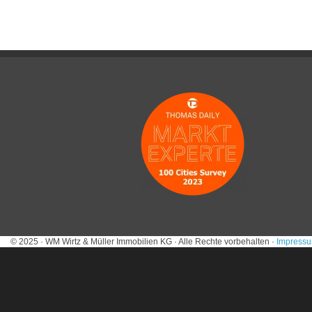
© 2025 · WM Wirtz & Müller Immobilien KG · Alle Rechte vorbehalten ·
Impress