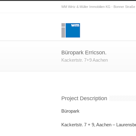
WM Wirtz & Müller Immobilien KG - Bonner Straße 
Büropark Erricson.
Kackertstr. 7+9 Aachen
Project Description
Büropark
Kackertstr. 7 + 9, Aachen – Laurensb